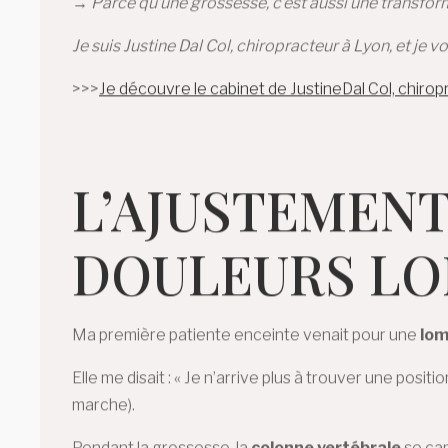
→ Parce qu’une grossesse, c’est aussi une transform
Je suis Justine Dal Col, chiropracteur à Lyon, et 
>>>
Je découvre le cabinet de JustineDal Col, chiro
L’AJUSTEMENT
DOULEURS LO
Ma première patiente enceinte venait pour une
lom
Elle me disait : « Je n’arrive plus à trouver une posi
marche).
Pendant la grossesse, la
colonne vertébrale
se cam