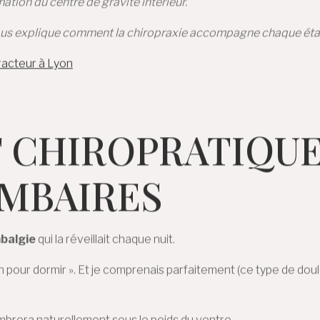
ation du centre de gravité intérieur.
je vous explique comment la chiropraxie accompagne chaque ét
practeur à Lyon
 CHIROPRATIQUE
MBAIRES
balgie
qui la réveillait chaque nuit.
tion pour dormir ». Et je comprenais parfaitement (ce type de dou
brera naturellement sous le poids du ventre.