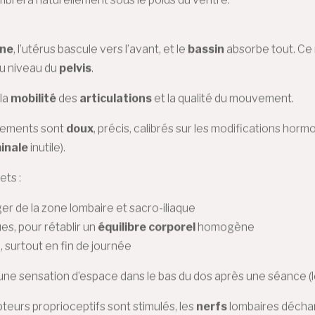
ine
, l’utérus bascule vers l’avant, et le
bassin
absorbe tout. Ce
au niveau du
pelvis
.
 la
mobilité
des
articulations
et la qualité du mouvement.
ustements sont
doux
, précis, calibrés sur les modifications hor
inale
inutile).
ets :
er de la zone lombaire et sacro-iliaque
es, pour rétablir un
équilibre corporel
homogène
, surtout en fin de journée
ne sensation d’espace dans le bas du dos après une séance (le
teurs proprioceptifs sont stimulés, les
nerfs
lombaires déchar