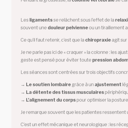
Les
ligaments
se relâchent sous l’effet de la
relax
souvent une
douleur pelvienne
ou un tiraillement 
Ce qu’il faut retenir, c’est que la
chiropraxie
agit sur
Je ne parle pas ici de « craquer » la colonne : les aj
geste est pensé pour éviter toute
pression abdom
Les séances sont centrées sur trois objectifs concr
→
Le soutien lombaire
grâce à un
ajustement
lég
→
La détente des tissus musculaires
périphériqu
→
L’alignement du corps
pour optimiser la posture
Je remarque souvent que les patientes ressentent u
C’est un effet mécanique et neurologique : les récep